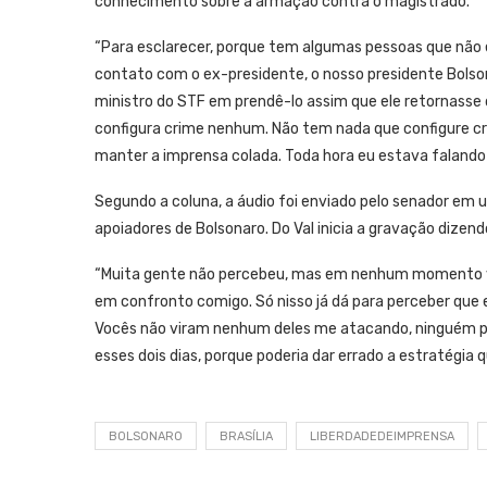
conhecimento sobre a armação contra o magistrado.
“Para esclarecer, porque tem algumas pessoas que não
contato com o ex-presidente, o nosso presidente Bolson
ministro do STF em prendê-lo assim que ele retornasse 
configura crime nenhum. Não tem nada que configure crime
manter a imprensa colada. Toda hora eu estava falando u
Segundo a coluna, a áudio foi enviado pelo senador e
apoiadores de Bolsonaro. Do Val inicia a gravação dize
“Muita gente não percebeu, mas em nenhum momento voc
em confronto comigo. Só nisso já dá para perceber que
Vocês não viram nenhum deles me atacando, ninguém pe
esses dois dias, porque poderia dar errado a estratégia 
BOLSONARO
BRASÍLIA
LIBERDADEDEIMPRENSA