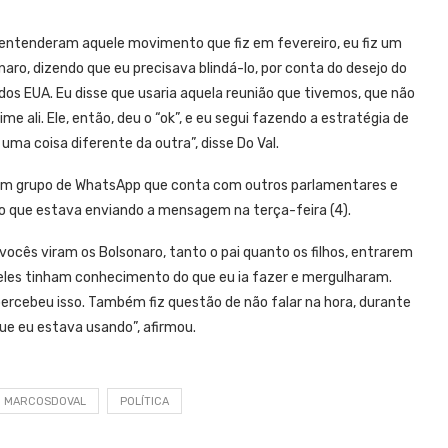
 entenderam aquele movimento que fiz em fevereiro, eu fiz um
aro, dizendo que eu precisava blindá-lo, por conta do desejo do
dos EUA. Eu disse que usaria aquela reunião que tivemos, que não
 ali. Ele, então, deu o “ok”, e eu segui fazendo a estratégia de
ma coisa diferente da outra”, disse Do Val.
m um grupo de WhatsApp que conta com outros parlamentares e
ndo que estava enviando a mensagem na terça-feira (4).
ês viram os Bolsonaro, tanto o pai quanto os filhos, entrarem
 eles tinham conhecimento do que eu ia fazer e mergulharam.
rcebeu isso. Também fiz questão de não falar na hora, durante
que eu estava usando”, afirmou.
MARCOSDOVAL
POLÍTICA