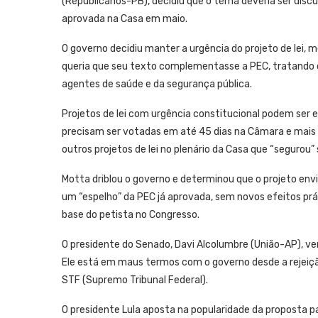
(Republicanos-PB), decidiu que o tema deveria ser disc
aprovada na Casa em maio.
O governo decidiu manter a urgência do projeto de lei,
queria que seu texto complementasse a PEC, tratando d
agentes de saúde e da segurança pública.
Projetos de lei com urgência constitucional podem ser 
precisam ser votadas em até 45 dias na Câmara e mais 
outros projetos de lei no plenário da Casa que “segurou” 
Motta driblou o governo e determinou que o projeto env
um “espelho” da PEC já aprovada, sem novos efeitos prát
base do petista no Congresso.
O presidente do Senado, Davi Alcolumbre (União-AP), ve
Ele está em maus termos com o governo desde a rejeiçã
STF (Supremo Tribunal Federal).
O presidente Lula aposta na popularidade da proposta p