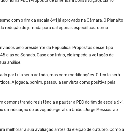
utido numa PEC (Proposta de Emenda à Constituição). Ela foi
 mesmo com o fim da escala 6×1 já aprovado na Câmara. O Planalto
a redução de jornada para categorias específicas, como
enviados pelo presidente da República. Propostas desse tipo
45 dias no Senado. Caso contrário, ele impede a votação de
sua análise.
iado por Lula seria votado, mas com modificações. O texto será
icos. A jogada, porém, passou a ser vista como positiva pela
m demonstrando resistência a pautar a PEC do fim da escala 6×1.
o da indicação do advogado-geral da União, Jorge Messias, ao
ara melhorar a sua avaliação antes da eleição de outubro. Como a