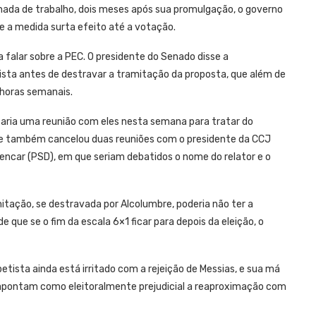
nada de trabalho, dois meses após sua promulgação, o governo
e a medida surta efeito até a votação.
 falar sobre a PEC. O presidente do Senado disse a
tista antes de destravar a tramitação da proposta, que além de
 horas semanais.
 faria uma reunião com eles nesta semana para tratar do
le também cancelou duas reuniões com o presidente da CCJ
lencar (PSD), em que seriam debatidos o nome do relator e o
tação, se destravada por Alcolumbre, poderia não ter a
 que se o fim da escala 6×1 ficar para depois da eleição, o
petista ainda está irritado com a rejeição de Messias, e sua má
apontam como eleitoralmente prejudicial a reaproximação com