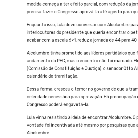
medida começa a ter efeito parcial, com redução da jor
precisa fazer o Congresso aprová-la até agosto para qu
Enquanto isso, Lula deve conversar com Alcolumbre para
interlocutores do presidente que queria encontrar o pe
acabar com a escala 6×1, reduz a jornada de 44 para 40
Alcolumbre tinha prometido aos líderes partidários que
andamento da PEC, mas o encontro não foi marcado. E
(Comissão de Constituição e Justiça), o senador Otto A
calendário de tramitação.
Dessa forma, cresceu o temor no governo de que a trami
celeridade necessária para aprovação. Há preocupação de
Congresso poderá engavetá-la.
Lula vinha resistindo à ideia de encontrar Alcolumbre. O 
vontade foi incentivada até mesmo por pesquisas que 
Alcolumbre.