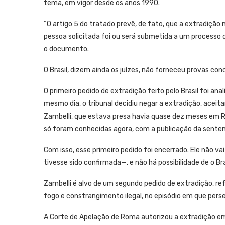
tema, em vigor desde os anos 1990.
“O artigo 5 do tratado prevê, de fato, que a extradição n
pessoa solicitada foi ou será submetida a um processo q
o documento.
O Brasil, dizem ainda os juízes, não forneceu provas co
O primeiro pedido de extradição feito pelo Brasil foi a
mesmo dia, o tribunal decidiu negar a extradição, aceit
Zambelli, que estava presa havia quase dez meses em R
só foram conhecidas agora, com a publicação da sente
Com isso, esse primeiro pedido foi encerrado. Ele não vai
tivesse sido confirmada—, e não há possibilidade de o Bras
Zambelli é alvo de um segundo pedido de extradição, re
fogo e constrangimento ilegal, no episódio em que pe
A Corte de Apelação de Roma autorizou a extradição em 