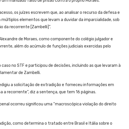
e um mandado falso de prisão contra o próprio Moraes.
acesso, os juízes escrevem que, ao analisar o recurso da defesa e
m múltiplos elementos que levam a duvidar da imparcialidade, sob
o da recorrente [Zambelli]”.
 Alexandre de Moraes, como componente do colégio julgador e
rrente, além do acúmulo de funções judiciais exercidas pelo
 caso no STF e participou de decisões, incluindo as que levaram à
lamentar de Zambelli.
redigiu a solicitação de extradição e forneceu informações em
sa a recorrente”, diz a sentença, que tem 16 páginas.
penal ocorreu significou uma “macroscópica violação do direito
dição, como determina o tratado entre Brasil e Itália sobre o