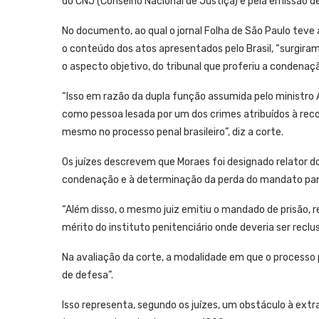
do CNJ (Conselho Nacional de Justiça) e pela emissão d
No documento, ao qual o jornal Folha de São Paulo teve 
o conteúdo dos atos apresentados pelo Brasil, “surgira
o aspecto objetivo, do tribunal que proferiu a condenaçã
“Isso em razão da dupla função assumida pelo ministro
como pessoa lesada por um dos crimes atribuídos à reco
mesmo no processo penal brasileiro”, diz a corte.
Os juízes descrevem que Moraes foi designado relator do
condenação e à determinação da perda do mandato par
“Além disso, o mesmo juiz emitiu o mandado de prisão, 
mérito do instituto penitenciário onde deveria ser reclu
Na avaliação da corte, a modalidade em que o processo 
de defesa”.
Isso representa, segundo os juízes, um obstáculo à extra