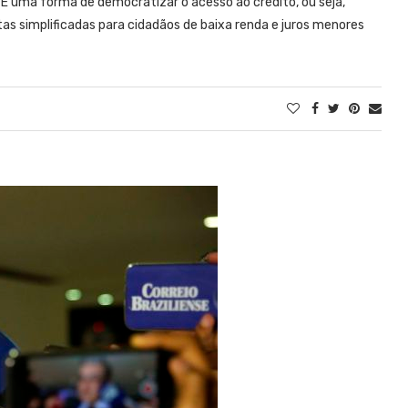
 “É uma forma de democratizar o acesso ao crédito, ou seja,
 simplificadas para cidadãos de baixa renda e juros menores