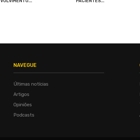
VOLVIMENTO...
PACIENTES...
NAVEGUE
Últimas notícias
Artigos
Opiniões
Podcasts