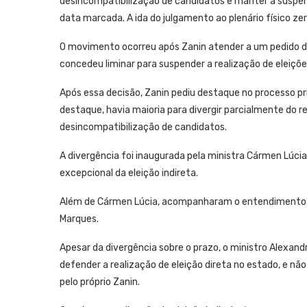
desincompatibilização de candidatos e manter a suspens
data marcada. A ida do julgamento ao plenário físico zer
O movimento ocorreu após Zanin atender a um pedido do
concedeu liminar para suspender a realização de eleições
Após essa decisão, Zanin pediu destaque no processo prin
destaque, havia maioria para divergir parcialmente do re
desincompatibilização de candidatos.
A divergência foi inaugurada pela ministra Cármen Lúci
excepcional da eleição indireta.
Além de Cármen Lúcia, acompanharam o entendimento os
Marques.
Apesar da divergência sobre o prazo, o ministro Alexan
defender a realização de eleição direta no estado, e nã
pelo próprio Zanin.