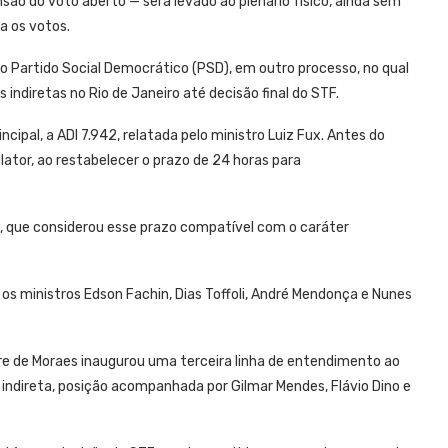
ão do voto aberto — será levado ao plenário físico, ainda sem
a os votos.
 Partido Social Democrático (PSD), em outro processo, no qual
 indiretas no Rio de Janeiro até decisão final do STF.
cipal, a ADI 7.942, relatada pelo ministro Luiz Fux. Antes do
lator, ao restabelecer o prazo de 24 horas para
a, que considerou esse prazo compatível com o caráter
 ministros Edson Fachin, Dias Toffoli, André Mendonça e Nunes
dre de Moraes inaugurou uma terceira linha de entendimento ao
o indireta, posição acompanhada por Gilmar Mendes, Flávio Dino e