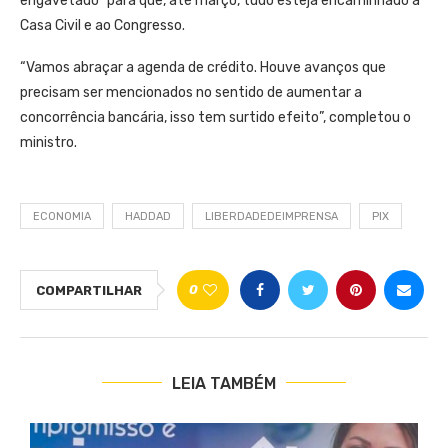
engavetado” para que, até março, tudo esteja encaminhado à
Casa Civil e ao Congresso.
“Vamos abraçar a agenda de crédito. Houve avanços que
precisam ser mencionados no sentido de aumentar a
concorrência bancária, isso tem surtido efeito”, completou o
ministro.
ECONOMIA
HADDAD
LIBERDADEDEIMPRENSA
PIX
0
COMPARTILHAR
LEIA TAMBÉM