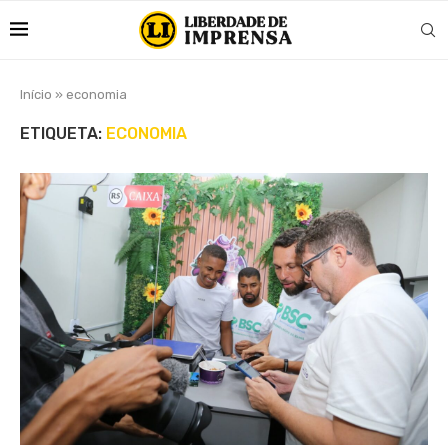
Início
»
economia
ETIQUETA:
ECONOMIA