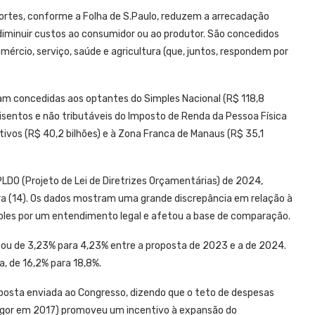
ortes, conforme a Folha de S.Paulo, reduzem a arrecadação
 diminuir custos ao consumidor ou ao produtor. São concedidos
ércio, serviço, saúde e agricultura (que, juntos, respondem por
am concedidas aos optantes do Simples Nacional (R$ 118,8
os isentos e não tributáveis do Imposto de Renda da Pessoa Física
tivos (R$ 40,2 bilhões) e à Zona Franca de Manaus (R$ 35,1
LDO (Projeto de Lei de Diretrizes Orçamentárias) de 2024,
ra (14). Os dados mostram uma grande discrepância em relação à
mples por um entendimento legal e afetou a base de comparação.
nçou de 3,23% para 4,23% entre a proposta de 2023 e a de 2024.
a, de 16,2% para 18,8%.
oposta enviada ao Congresso, dizendo que o teto de despesas
vigor em 2017) promoveu um incentivo à expansão do