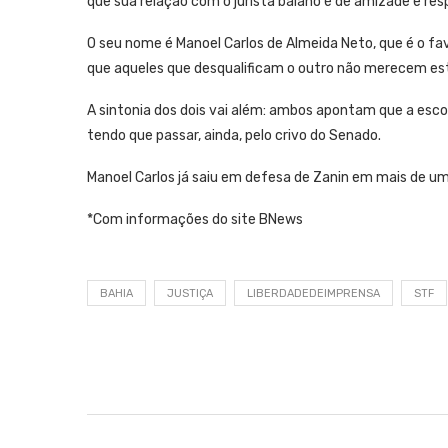
que sua relação com o jurista baiano é de amizade e res
O seu nome é Manoel Carlos de Almeida Neto, que é o f
que aqueles que desqualificam o outro não merecem es
A sintonia dos dois vai além: ambos apontam que a esc
tendo que passar, ainda, pelo crivo do Senado.
Manoel Carlos já saiu em defesa de Zanin em mais de u
*Com informações do site BNews
BAHIA
JUSTIÇA
LIBERDADEDEIMPRENSA
STF