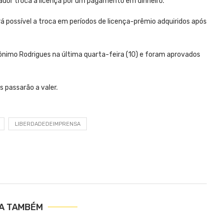
ador troca a licença por um pagamento em dinheiro.
á possível a troca em períodos de licença-prêmio adquiridos após
nimo Rodrigues na última quarta-feira (10) e foram aprovados
 passarão a valer.
LIBERDADEDEIMPRENSA
IA TAMBÉM