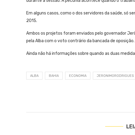
durante a sessão. A pecúnia acontece quando o trabalh
Em alguns casos, como o dos servidores da saúde, só ser
2015.
Ambos os projetos foram enviados pelo governador Jerô
pela Alba com o voto contrário da bancada de oposição.
Ainda não há informações sobre quando as duas medidas
ALBA
BAHIA
ECONOMIA
JERONIMORODRIGUES
LE