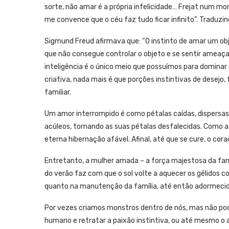
sorte, não amar é a própria infelicidade… Frejat num m
me convence que o céu faz tudo ficar infinito”. Traduz
Sigmund Freud afirmava que: “O instinto de amar um o
que não consegue controlar o objeto e se sentir ameaçado
inteligência é o único meio que possuímos para dominar
criativa, nada mais é que porções instintivas de desej
familiar.
Um amor interrompido é como pétalas caídas, dispersas 
acúleos, tornando as suas pétalas desfalecidas. Como a
eterna hibernação afável. Afinal, até que se cure, o cor
Entretanto, a mulher amada – a força majestosa da famí
do verão faz com que o sol volte a aquecer os gélidos co
quanto na manutenção da família, até então adormecid
Por vezes criamos monstros dentro de nós, mas não pod
humano e retratar a paixão instintiva, ou até mesmo o 