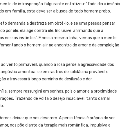
omento de introspecção fulgurante enfatizou: “Todo dia a insônia
indo em família, esta deve ser a busca de todo homem probo.
bjeto demanda a destreza em obtê-lo, e se uma pessoa pensar
 por ele, ela age contra ele. Inclusive, afirmando que a
 os nossos instintos”. E nessa mesma linha, vemos que a mente
o, fomentando o homem a ir ao encontro do amor e da compleição
ao vento primaveril, quando a rosa perde a agressividade dos
 angústia amontoa-se em rastros de solidão na provável e
ação atravessará longo caminho de desilusão e dor.
lia, sempre ressurgirá em sonhos, pois o amor e a proximidade
rações. Trazendo de volta o desejo insaciável, tanto carnal
o.
emos deixar que nos devorem. A persistência é própria do ser
amor, nos põe diante da terapia mais romântica, impulsiva e