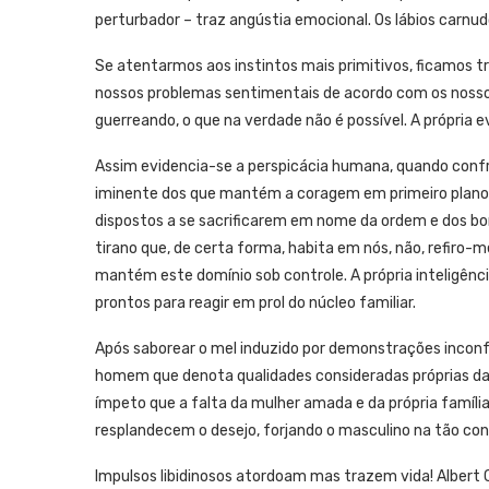
perturbador – traz angústia emocional. Os lábios carnu
Se atentarmos aos instintos mais primitivos, ficamos t
nossos problemas sentimentais de acordo com os noss
guerreando, o que na verdade não é possível. A própria 
Assim evidencia-se a perspicácia humana, quando confron
iminente dos que mantém a coragem em primeiro plano
dispostos a se sacrificarem em nome da ordem e dos bon
tirano que, de certa forma, habita em nós, não, refiro
mantém este domínio sob controle. A própria inteligênc
prontos para reagir em prol do núcleo familiar.
Após saborear o mel induzido por demonstrações inconfund
homem que denota qualidades consideradas próprias da 
ímpeto que a falta da mulher amada e da própria família
resplandecem o desejo, forjando o masculino na tão con
Impulsos libidinosos atordoam mas trazem vida! Albert 