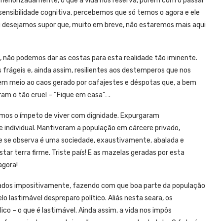
enorizadamente, o que a vida nos reserva, porém com o passar
sensibilidade cognitiva, percebemos que só temos o agora e ele
u desejamos supor que, muito em breve, não estaremos mais aqui
, não podemos dar as costas para esta realidade tão iminente.
frágeis e, ainda assim, resilientes aos destemperos que nos
em meio ao caos gerado por cafajestes e déspotas que, a bem
am o tão cruel – “Fique em casa”….
emos o ímpeto de viver com dignidade. Expurgaram
individual. Mantiveram a população em cárcere privado,
ue se observa é uma sociedade, exaustivamente, abalada e
star terra firme. Triste país! E as mazelas geradas por esta
agora!
ceados impositivamente, fazendo com que boa parte da população
 lastimável despreparo político. Aliás nesta seara, os
co – o que é lastimável. Ainda assim, a vida nos impôs