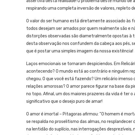
assertiva desta realidade! O problema deste mundo de
respirando uma completa inversão de valores, repleto d
O valor do ser humano está diretamente associado às fot
todos desejam ser amados por quem realmente são e não 
distorções observadas são diametralmente opostas à tud
desta observação nos confundem da cabeça aos pés, 
que é postar uma simples imagem da nossa existência!
Laços emocionais se tornaram despiciendos. Em Relicári
acontecendo? O mundo está ao contrário e ninguém re
chegou. O que você está fazendo? Um relicário imenso
relações amorosas? O amor parece figurar na base da pi
no topo. Afinal, um dos maiores prazeres da vida é te
significativo que o desejo puro de amar!
O amor é imortal – Pitagoras afirmou: “O homem é morta
se respalda no proselitismo das almas, no resplandecer 
na lentidão do suplício, nas interrogações desprezíveis, 