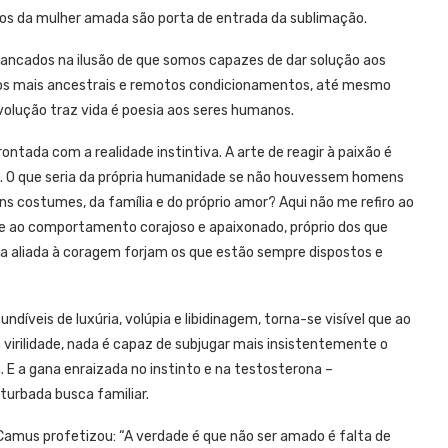
dos da mulher amada são porta de entrada da sublimação.
rancados na ilusão de que somos capazes de dar solução aos
os mais ancestrais e remotos condicionamentos, até mesmo
evolução traz vida é poesia aos seres humanos.
tada com a realidade instintiva. A arte de reagir à paixão é
. O que seria da própria humanidade se não houvessem homens
s costumes, da família e do próprio amor? Aqui não me refiro ao
-me ao comportamento corajoso e apaixonado, próprio dos que
ia aliada à coragem forjam os que estão sempre dispostos e
íveis de luxúria, volúpia e libidinagem, torna-se visível que ao
virilidade, nada é capaz de subjugar mais insistentemente o
. E a gana enraizada no instinto e na testosterona –
turbada busca familiar.
Camus profetizou: “A verdade é que não ser amado é falta de