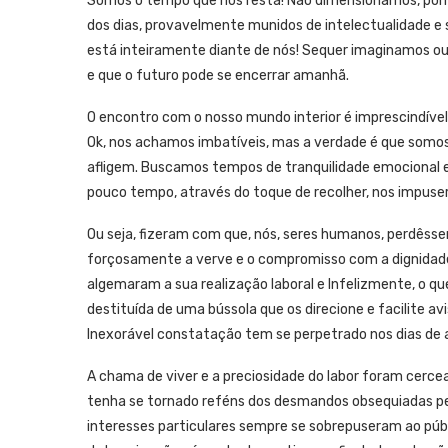
Somos o tempo que nos resta! Não dimensionamos, porm
dos dias, provavelmente munidos de intelectualidade e 
está inteiramente diante de nós! Sequer imaginamos o
e que o futuro pode se encerrar amanhã.
O encontro com o nosso mundo interior é imprescindível
Ok, nos achamos imbatíveis, mas a verdade é que somos 
afligem. Buscamos tempos de tranquilidade emocional 
pouco tempo, através do toque de recolher, nos impuser
Ou seja, fizeram com que, nós, seres humanos, perdêss
forçosamente a verve e o compromisso com a dignidade 
algemaram a sua realização laboral e Infelizmente, o q
destituída de uma bússola que os direcione e facilite avi
Inexorável constatação tem se perpetrado nos dias de 
A chama de viver e a preciosidade do labor foram cer
tenha se tornado reféns dos desmandos obsequiadas pelo
interesses particulares sempre se sobrepuseram ao públi