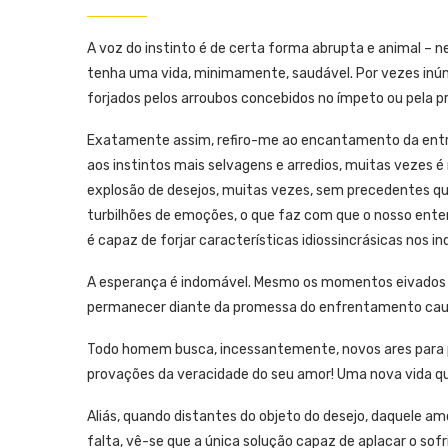
A voz do instinto é de certa forma abrupta e animal – ne
tenha uma vida, minimamente, saudável. Por vezes inú
forjados pelos arroubos concebidos no ímpeto ou pela pr
Exatamente assim, refiro-me ao encantamento da entr
aos instintos mais selvagens e arredios, muitas vezes 
explosão de desejos, muitas vezes, sem precedentes q
turbilhões de emoções, o que faz com que o nosso ente
é capaz de forjar características idiossincrásicas nos indi
A esperança é indomável. Mesmo os momentos eivados d
permanecer diante da promessa do enfrentamento caut
Todo homem busca, incessantemente, novos ares para p
provações da veracidade do seu amor! Uma nova vida que
Aliás, quando distantes do objeto do desejo, daquele am
falta, vê-se que a única solução capaz de aplacar o sof