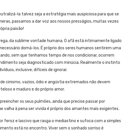
utralizá-la talvez seja a estratégia mais auspiciosa para que se
meras, passamos a dar voz aos nossos presságios, muitas vezes
ópria paixão!
ega, da sublime vontade humana. O afã está intimamente ligado
é necessário domá-los. É próprio dos seres humanos sentirem uma
uando, sem que tenhamos tempo de nos condicionar, ocorrem
ndimento seja diagnosticado com minúcia. Realmente o instinto
víduos, inclusive, difíceis de ignorar.
e cinismo, vazios, ódio e angústia extremados não devem
eloso e maduro e do próprio amor.
reencher os seus pulmões, ainda que precise passar por
 valha à pena ser vivida é próprio dos amantes mais exigentes.
or feroz e lascivo que rasga o mediastino e sufoca com a simples
rimento está no encontro. Viver sem o sonhado sorriso é