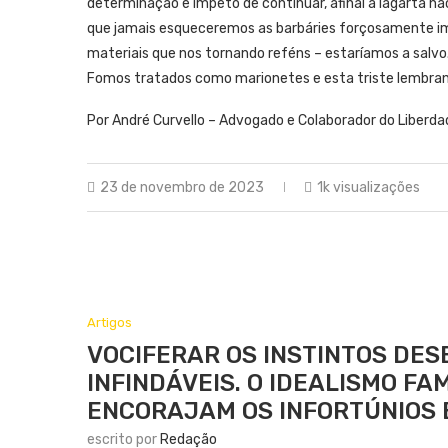
determinação e ímpeto de continuar, afinal a lagarta nã
que jamais esqueceremos as barbáries forçosamente i
materiais que nos tornando reféns – estaríamos a salvo. 
Fomos tratados como marionetes e esta triste lembranç
Por André Curvello – Advogado e Colaborador do Liberda
23 de novembro de 2023
1k visualizações
Artigos
VOCIFERAR OS INSTINTOS DES
INFINDÁVEIS. O IDEALISMO FA
ENCORAJAM OS INFORTÚNIOS 
escrito por
Redação