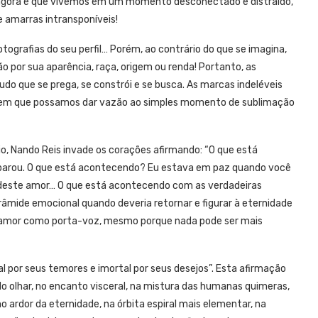
 agora é que vivemos em um momento desconectado e distraído,
e amarras intransponíveis!
ografias do seu perfil… Porém, ao contrário do que se imagina,
por sua aparência, raça, origem ou renda! Portanto, as
o que se prega, se constrói e se busca. As marcas indeléveis
sem que possamos dar vazão ao simples momento de sublimação
o, Nando Reis invade os corações afirmando: “O que está
parou. O que está acontecendo? Eu estava em paz quando você
 deste amor… O que está acontecendo com as verdadeiras
râmide emocional quando deveria retornar e figurar à eternidade
r o amor como porta-voz, mesmo porque nada pode ser mais
l por seus temores e imortal por seus desejos”. Esta afirmação
do olhar, no encanto visceral, na mistura das humanas quimeras,
no ardor da eternidade, na órbita espiral mais elementar, na