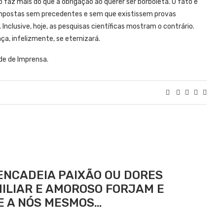
o faz mais do que a obrigação ao querer ser borboleta. O fato é
mpostas sem precedentes e sem que existissem provas
Inclusive, hoje, as pesquisas científicas mostram o contrário.
a, infelizmente, se eternizará.
de de Imprensa.
ENCADEIA PAIXÃO OU DORES
MILIAR E AMOROSO FORJAM E
E A NÓS MESMOS…