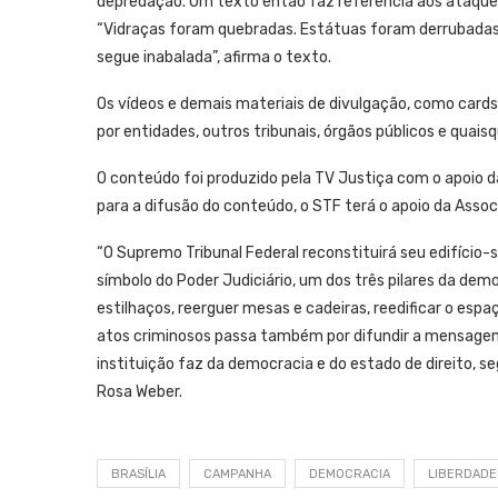
depredação. Um texto então faz referência aos ataques
“Vidraças foram quebradas. Estátuas foram derrubadas.
segue inabalada”, afirma o texto.
Os vídeos e demais materiais de divulgação, como cards
por entidades, outros tribunais, órgãos públicos e quais
O conteúdo foi produzido pela TV Justiça com o apoio da
para a difusão do conteúdo, o STF terá o apoio da Associ
“O Supremo Tribunal Federal reconstituirá seu edifício-s
símbolo do Poder Judiciário, um dos três pilares da dem
estilhaços, reerguer mesas e cadeiras, reedificar o esp
atos criminosos passa também por difundir a mensage
instituição faz da democracia e do estado de direito, s
Rosa Weber.
BRASÍLIA
CAMPANHA
DEMOCRACIA
LIBERDADE