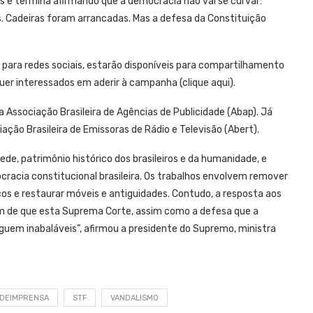
 e termina afirmando que a democracia não vai se curvar:
 Cadeiras foram arrancadas. Mas a defesa da Constituição
 para redes sociais, estarão disponíveis para compartilhamento
quer interessados em aderir à campanha (clique aqui).
 Associação Brasileira de Agências de Publicidade (Abap). Já
ação Brasileira de Emissoras de Rádio e Televisão (Abert).
ede, patrimônio histórico dos brasileiros e da humanidade, e
ocracia constitucional brasileira. Os trabalhos envolvem remover
aços e restaurar móveis e antiguidades. Contudo, a resposta aos
m de que esta Suprema Corte, assim como a defesa que a
eguem inabaláveis”, afirmou a presidente do Supremo, ministra
DEIMPRENSA
STF
VANDALISMO