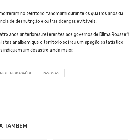
 morreram no território Yanomami durante os quatros anos da
ncia de desnutrição e outras doenças evitáveis.
atro anos anteriores, referentes aos governos de Dilma Rousseff
listas analisam que o território sofreu um apagão estatístico
is indiquem um desastre ainda maior.
INISTÉRIODASAÚDE
YANOMAMI
IA TAMBÉM