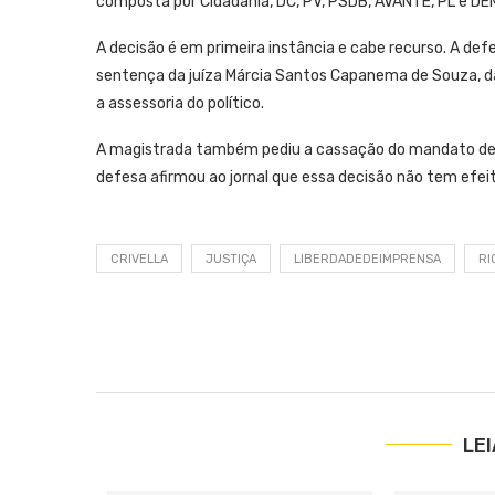
composta por Cidadania, DC, PV, PSDB, AVANTE, PL e DE
A decisão é em primeira instância e cabe recurso. A defes
sentença da juíza Márcia Santos Capanema de Souza, da
a assessoria do político.
A magistrada também pediu a cassação do mandato de Cr
defesa afirmou ao jornal que essa decisão não tem efei
CRIVELLA
JUSTIÇA
LIBERDADEDEIMPRENSA
RI
LE