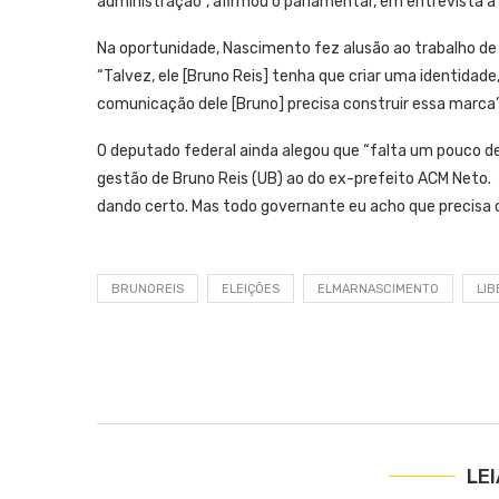
administração”, afirmou o parlamentar, em entrevista à 
Na oportunidade, Nascimento fez alusão ao trabalho de p
“Talvez, ele [Bruno Reis] tenha que criar uma identidad
comunicação dele [Bruno] precisa construir essa marca”,
O deputado federal ainda alegou que “falta um pouco de
gestão de Bruno Reis (UB) ao do ex-prefeito ACM Neto.
dando certo. Mas todo governante eu acho que precisa cri
BRUNOREIS
ELEIÇÕES
ELMARNASCIMENTO
LI
LE