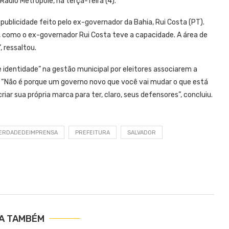
Rádio Metropole, na terça-feira (4).
ublicidade feito pelo ex-governador da Bahia, Rui Costa (PT).
e, como o ex-governador Rui Costa teve a capacidade. A área de
 ressaltou.
 identidade” na gestão municipal por eleitores associarem a
 “Não é porque um governo novo que você vai mudar o que está
ar sua própria marca para ter, claro, seus defensores”, concluiu.
BERDADEDEIMPRENSA
PREFEITURA
SALVADOR
IA TAMBÉM