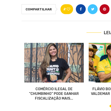
2
COMPARTILHAR
LE
O DO FUNDO
COMÉRCIO ILEGAL DE
FLÁVIO B
TROCA...
“CHUMBINHO” PODE GANHAR
VALDEMAR C
FISCALIZAÇÃO MAIS...