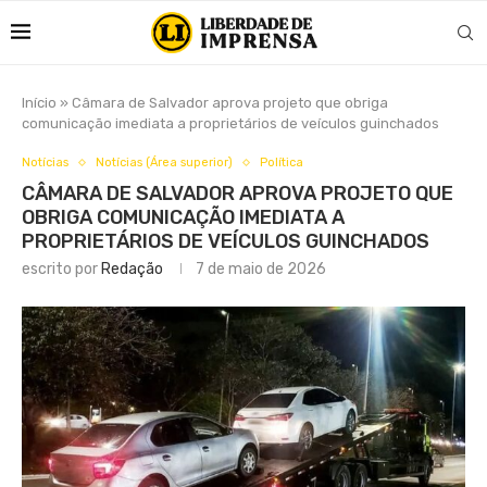
Início
»
Câmara de Salvador aprova projeto que obriga
comunicação imediata a proprietários de veículos guinchados
Notícias
Notícias (Área superior)
Política
CÂMARA DE SALVADOR APROVA PROJETO QUE
OBRIGA COMUNICAÇÃO IMEDIATA A
PROPRIETÁRIOS DE VEÍCULOS GUINCHADOS
escrito por
Redação
7 de maio de 2026