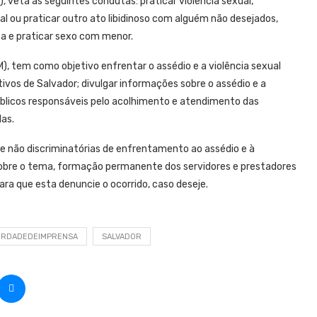
), veta as seguintes condutas: praticar violência sexual,
l ou praticar outro ato libidinoso com alguém não desejados,
a e praticar sexo com menor.
M), tem como objetivo enfrentar o assédio e a violência sexual
ivos de Salvador; divulgar informações sobre o assédio e a
 públicos responsáveis pelo acolhimento e atendimento das
das.
e não discriminatórias de enfrentamento ao assédio e à
 sobre o tema, formação permanente dos servidores e prestadores
a que esta denuncie o ocorrido, caso deseje.
ERDADEDEIMPRENSA
SALVADOR