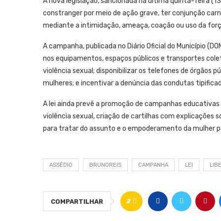
A nova legislação, sancionada na última quinta-feira (13
constranger por meio de ação grave, ter conjunção carna
mediante a intimidação, ameaça, coação ou uso da forç
A campanha, publicada no Diário Oficial do Município (DO
nos equipamentos, espaços públicos e transportes colet
violência sexual; disponibilizar os telefones de órgãos
mulheres; e incentivar a denúncia das condutas tipifica
A lei ainda prevê a promoção de campanhas educativas 
violência sexual, criação de cartilhas com explicações
para tratar do assunto e o empoderamento da mulher par
ASSÉDIO
BRUNOREIS
CAMPANHA
LEI
LIB
2
COMPARTILHAR