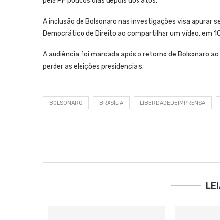
pela PF poucos dias depois dos atos.
A inclusão de Bolsonaro nas investigações visa apurar se
Democrático de Direito ao compartilhar um vídeo, em 10 
A audiência foi marcada após o retorno de Bolsonaro ao
perder as eleições presidenciais.
BOLSONARO
BRASÍLIA
LIBERDADEDEIMPRENSA
LE