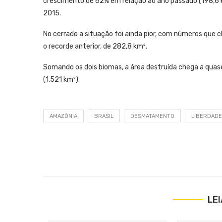
crescimento de 62% em relação ao ano passado (198,6 km²
2015.
No cerrado a situação foi ainda pior, com números que 
o recorde anterior, de 282,8 km².
Somando os dois biomas, a área destruída chega a quas
(1.521 km²).
AMAZÔNIA
BRASIL
DESMATAMENTO
LIBERDAD
LE