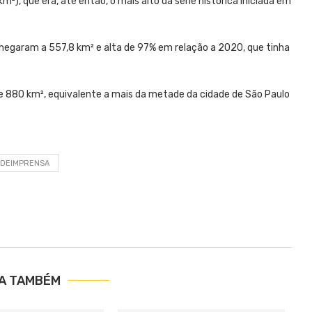
), que era, até então, o mais alto da série histórica iniciada em
chegaram a 557,8 km² e alta de 97% em relação a 2020, que tinha
e 880 km², equivalente a mais da metade da cidade de São Paulo
EDEIMPRENSA
IA TAMBÉM