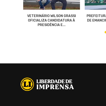
OS POR
VETERINÁRIO WILSON GRASSI
PREFEITUR
NEZUELA
OFICIALIZA CANDIDATURA À
DE EMANCIP
PRESIDÊNCIA E...