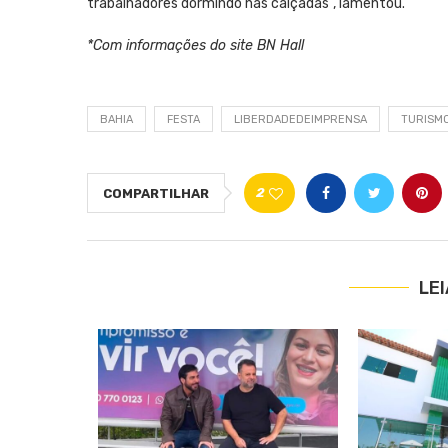
trabalhadores dormindo nas calçadas”, lamentou.
*Com informações do site BN Hall
BAHIA
FESTA
LIBERDADEDEIMPRENSA
TURISM
2
COMPARTILHAR
LE