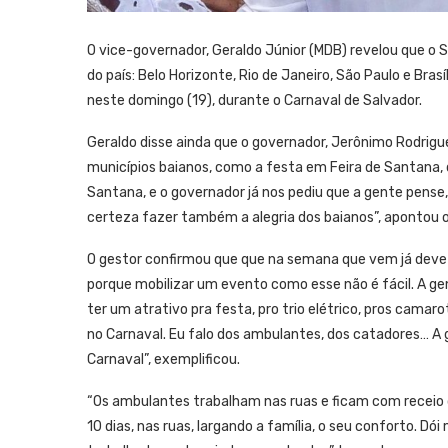
O vice-governador, Geraldo Júnior (MDB) revelou que o
do país: Belo Horizonte, Rio de Janeiro, São Paulo e Brasí
neste domingo (19), durante o Carnaval de Salvador.
Geraldo disse ainda que o governador, Jerônimo Rodrigu
municípios baianos, como a festa em Feira de Santana, q
Santana, e o governador já nos pediu que a gente pense,
certeza fazer também a alegria dos baianos”, apontou 
O gestor confirmou que que na semana que vem já deve 
porque mobilizar um evento como esse não é fácil. A gen
ter um atrativo pra festa, pro trio elétrico, pros cam
no Carnaval. Eu falo dos ambulantes, dos catadores… A
Carnaval”, exemplificou.
“Os ambulantes trabalham nas ruas e ficam com receio d
10 dias, nas ruas, largando a família, o seu conforto. Dó