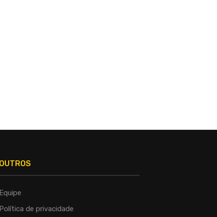
SALVADOR AMPLIA PROTEÇÃO
LULA DIZ A DELCY QUE BRA
ANIMAL COM TERCEIRO
MANTERÁ APOIO...
CASTRAMÓVEL E...
OUTROS
Equipe
Política de privacidade