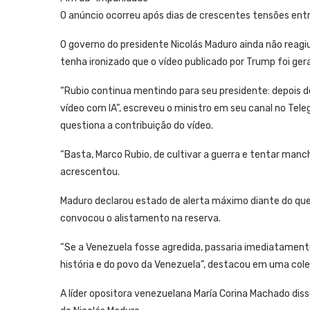
O anúncio ocorreu após dias de crescentes tensões en
O governo do presidente Nicolás Maduro ainda não reag
tenha ironizado que o vídeo publicado por Trump foi gerado
“Rubio continua mentindo para seu presidente: depois 
vídeo com IA”, escreveu o ministro em seu canal no Tel
questiona a contribuição do vídeo.
“Basta, Marco Rubio, de cultivar a guerra e tentar man
acrescentou.
Maduro declarou estado de alerta máximo diante do que
convocou o alistamento na reserva.
“Se a Venezuela fosse agredida, passaria imediatamente
história e do povo da Venezuela”, destacou em uma col
A líder opositora venezuelana María Corina Machado dis