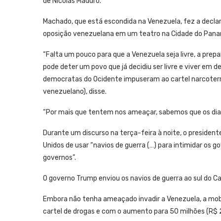
de Nicolás Maduro.
Machado, que está escondida na Venezuela, fez a decla
oposição venezuelana em um teatro na Cidade do Pan
“Falta um pouco para que a Venezuela seja livre, a pr
pode deter um povo que já decidiu ser livre e viver em 
democratas do Ocidente impuseram ao cartel narcoterro
venezuelano), disse.
“Por mais que tentem nos ameaçar, sabemos que os dia
Durante um discurso na terça-feira à noite, o president
Unidos de usar “navios de guerra (…) para intimidar os g
governos”.
O governo Trump enviou os navios de guerra ao sul do C
Embora não tenha ameaçado invadir a Venezuela, a mob
cartel de drogas e com o aumento para 50 milhões (R$ 