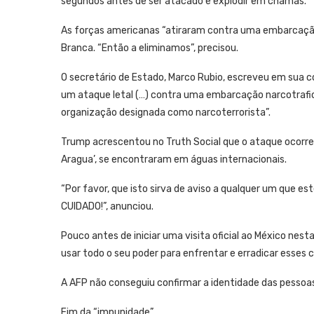
segundos antes de ser atacado e explodir em chamas.
As forças americanas “atiraram contra uma embarcação
Branca. “Então a eliminamos”, precisou.
O secretário de Estado, Marco Rubio, escreveu em sua c
um ataque letal (…) contra uma embarcação narcotrafic
organização designada como narcoterrorista”.
Trump acrescentou no Truth Social que o ataque ocorreu
Aragua’, se encontraram em águas internacionais.
“Por favor, que isto sirva de aviso a qualquer um que es
CUIDADO!”, anunciou.
Pouco antes de iniciar uma visita oficial ao México nes
usar todo o seu poder para enfrentar e erradicar esses 
A AFP não conseguiu confirmar a identidade das pessoa
Fim da “impunidade”