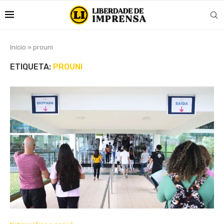
Início
»
prouni
ETIQUETA:
PROUNI