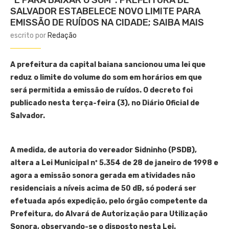
“É PARA BAIXAR O SOM”: PREFEITURA DE
SALVADOR ESTABELECE NOVO LIMITE PARA
EMISSÃO DE RUÍDOS NA CIDADE; SAIBA MAIS
escrito por
Redação
A prefeitura da capital baiana sancionou uma lei que
reduz o limite do volume do som em horários em que
será permitida a emissão de ruídos. O decreto foi
publicado nesta terça-feira (3), no Diário Oficial de
Salvador.
A medida, de autoria do vereador Sidninho (PSDB),
altera a Lei Municipal nº 5.354 de 28 de janeiro de 1998 e
agora a emissão sonora gerada em atividades não
residenciais a níveis acima de 50 dB, só poderá ser
efetuada após expedição, pelo órgão competente da
Prefeitura, do Alvará de Autorização para Utilização
Sonora, observando-se o disposto nesta Lei.