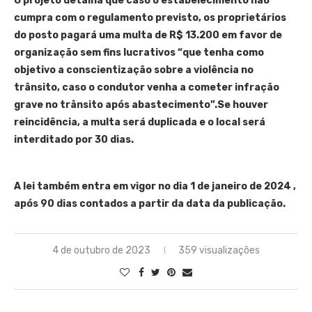
O projeto detalha que caso o estabelecimento não
cumpra com o regulamento previsto, os proprietários
do posto pagará uma multa de R$ 13.200 em favor de
organização sem fins lucrativos “que tenha como
objetivo a conscientização sobre a violência no
trânsito, caso o condutor venha a cometer infração
grave no trânsito após abastecimento”.Se houver
reincidência, a multa será duplicada e o local será
interditado por 30 dias.
A lei também entra em vigor no dia 1 de janeiro de 2024 ,
após 90 dias contados a partir da data da publicação.
4 de outubro de 2023
359 visualizações