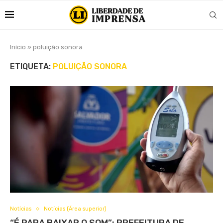
Início
»
poluição sonora
ETIQUETA:
POLUIÇÃO SONORA
Notícias
Notícias (Área superior)