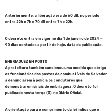
Anteriormente, a liberação era de 60 dB, no período
entre 22h e 7h e 70 dB entre 7h e 22h.
O decreto entra em vigor no dia 1 de janeiro de 2024 —
90 dias contados a partir de hoje, data da publicação.
EMBRIAGUEZ EM POSTO
A prefeitura também sancionou uma medida que obriga
os funcionários dos postos de combustíveis de Salvador
a denunciarem à polícia os condutores que
demonstrarem sinais de embriaguez. O decreto foi
publicado nesta terça (3), no Diário Oficial.
A orientação para o cumprimento da lei indica que o