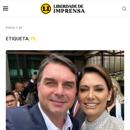
Início
»
pl
ETIQUETA:
PL