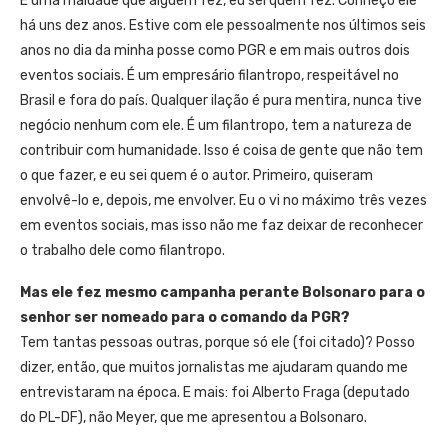
É uma maldade que alguém fez, eu sei quem fez. Conheço ele
há uns dez anos. Estive com ele pessoalmente nos últimos seis
anos no dia da minha posse como PGR e em mais outros dois
eventos sociais. É um empresário filantropo, respeitável no
Brasil e fora do país. Qualquer ilação é pura mentira, nunca tive
negócio nenhum com ele. É um filantropo, tem a natureza de
contribuir com humanidade. Isso é coisa de gente que não tem
o que fazer, e eu sei quem é o autor. Primeiro, quiseram
envolvê-lo e, depois, me envolver. Eu o vi no máximo três vezes
em eventos sociais, mas isso não me faz deixar de reconhecer
o trabalho dele como filantropo.
Mas ele fez mesmo campanha perante Bolsonaro para o
senhor ser nomeado para o comando da PGR?
Tem tantas pessoas outras, porque só ele (foi citado)? Posso
dizer, então, que muitos jornalistas me ajudaram quando me
entrevistaram na época. E mais: foi Alberto Fraga (deputado
do PL-DF), não Meyer, que me apresentou a Bolsonaro.