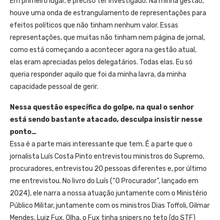
Em primeiro lugar, é preciso ter investigado. Na minha gestão,
houve uma onda de estrangulamento de representações para
efeitos políticos que não tinham nenhum valor. Essas
representações, que muitas não tinham nem página de jornal,
como está começando a acontecer agora na gestão atual,
elas eram apreciadas pelos delegatários. Todas elas. Eu só
queria responder aquilo que foi da minha lavra, da minha
capacidade pessoal de gerir.
Nessa questão específica do golpe, na qual o senhor
está sendo bastante atacado, desculpa insistir nesse
ponto…
Essa é a parte mais interessante que tem. É a parte que o
jornalista Luís Costa Pinto entrevistou ministros do Supremo,
procuradores, entrevistou 20 pessoas diferentes e, por último
me entrevistou. No livro do Luís (“O Procurador”, lançado em
2024), ele narra a nossa atuação juntamente com o Ministério
Público Militar, juntamente com os ministros Dias Toffoli, Gilmar
Mendes, Luiz Fux. Olha, o Fux tinha snipers no teto (do STF)