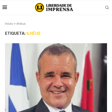
Início
»
ilhéus
ETIQUETA:
ILHÉUS