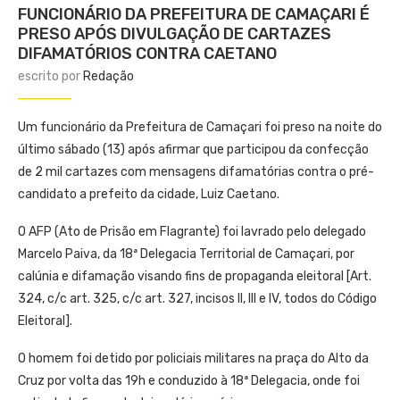
FUNCIONÁRIO DA PREFEITURA DE CAMAÇARI É
PRESO APÓS DIVULGAÇÃO DE CARTAZES
DIFAMATÓRIOS CONTRA CAETANO
escrito por
Redação
Um funcionário da Prefeitura de Camaçari foi preso na noite do
último sábado (13) após afirmar que participou da confecção
de 2 mil cartazes com mensagens difamatórias contra o pré-
candidato a prefeito da cidade, Luiz Caetano.
O AFP (Ato de Prisão em Flagrante) foi lavrado pelo delegado
Marcelo Paiva, da 18ª Delegacia Territorial de Camaçari, por
calúnia e difamação visando fins de propaganda eleitoral [Art.
324, c/c art. 325, c/c art. 327, incisos II, III e IV, todos do Código
Eleitoral].
O homem foi detido por policiais militares na praça do Alto da
Cruz por volta das 19h e conduzido à 18ª Delegacia, onde foi