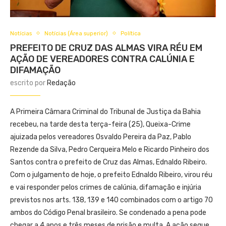
Notícias
Notícias (Área superior)
Política
PREFEITO DE CRUZ DAS ALMAS VIRA RÉU EM
AÇÃO DE VEREADORES CONTRA CALÚNIA E
DIFAMAÇÃO
escrito por
Redação
A Primeira Câmara Criminal do Tribunal de Justiça da Bahia
recebeu, na tarde desta terça-feira (25), Queixa-Crime
ajuizada pelos vereadores Osvaldo Pereira da Paz, Pablo
Rezende da Silva, Pedro Cerqueira Melo e Ricardo Pinheiro dos
Santos contra o prefeito de Cruz das Almas, Ednaldo Ribeiro.
Com o julgamento de hoje, o prefeito Ednaldo Ribeiro, virou réu
e vai responder pelos crimes de calúnia, difamação e injúria
previstos nos arts. 138, 139 e 140 combinados com o artigo 70
ambos do Código Penal brasileiro. Se condenado a pena pode
chegar a 4 anos e três meses de prisão e multa. A ação segue