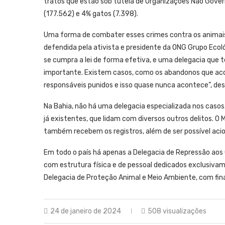
tratos que estão sob tutela de Organizações Não Gove
(177.562) e 4% gatos (7.398).
Uma forma de combater esses crimes contra os animais 
defendida pela ativista e presidente da ONG Grupo Ecol
se cumpra a lei de forma efetiva, e uma delegacia que 
importante. Existem casos, como os abandonos que acon
responsáveis punidos e isso quase nunca acontece”, des
Na Bahia, não há uma delegacia especializada nos casos
já existentes, que lidam com diversos outros delitos. O
também recebem os registros, além de ser possível aciona
Em todo o país há apenas a Delegacia de Repressão aos C
com estrutura física e de pessoal dedicados exclusivam
Delegacia de Proteção Animal e Meio Ambiente, com fin
24 de janeiro de 2024
508 visualizações