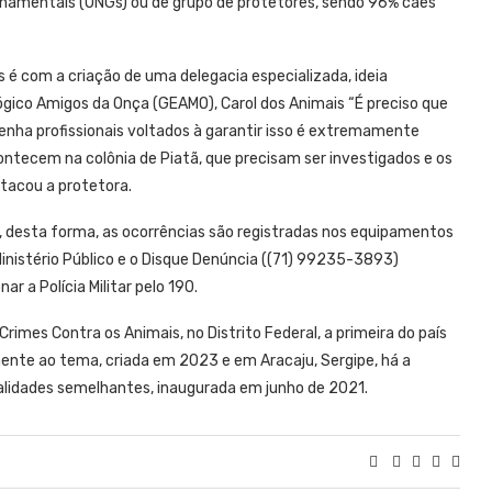
rnamentais (ONGs) ou de grupo de protetores, sendo 96% cães
é com a criação de uma delegacia especializada, ideia
ógico Amigos da Onça (GEAMO), Carol dos Animais “É preciso que
tenha profissionais voltados à garantir isso é extremamente
tecem na colônia de Piatã, que precisam ser investigados e os
tacou a protetora.
, desta forma, as ocorrências são registradas nos equipamentos
 Ministério Público e o Disque Denúncia ((71) 99235-3893)
r a Polícia Militar pelo 190.
rimes Contra os Animais, no Distrito Federal, a primeira do país
ente ao tema, criada em 2023 e em Aracaju, Sergipe, há a
alidades semelhantes, inaugurada em junho de 2021.