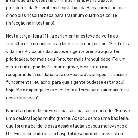
Internada às pressas na última semana, Ivana Bastos,
presidente da Assembleia Legislativa da Bahia, precisou ficar
cinco dias hospitalizada para tratar um quadro de colite
(infecção no intestiano).
Nesta terça-feira (11), a parlamentar esteve de volta ao
trabalho e se emocionou ao lembrar do que passou: “É refletir a
vida, né? A vida nos dá sustos e a gente precisa agora ter
prioridades, ter mais equilíbrio, ter mais tranquilidade. Foi um
susto muito grande, foi muito grave, mas estou me
recuperando. A solidariedade de vocês, dos amigos, foi, assim,
fundamental, eu acho, para que a gente pudesse estar aqui
hoje. Meia capenga, mas com toda a força para sair mais forte
desse processo”.
Ivana também descreveu o passo a passo do ocorrido: “Eu tive
uma desidratação muito grande. Acabou sendo uma bactéria,
que foi uma colide, e essa desidratação acabou me levando à
UTI. Eu acabei indo para o hospital desacordada, mas estou