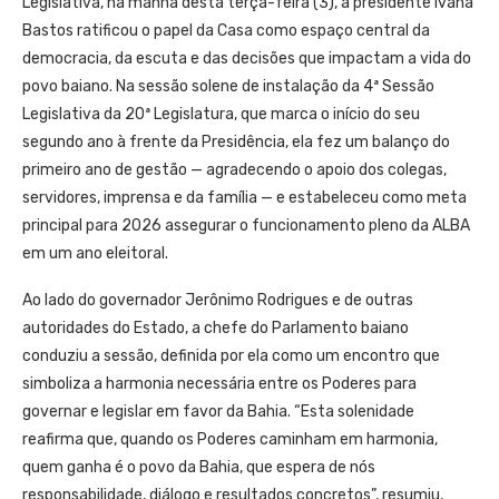
Legislativa, na manhã desta terça-feira (3), a presidente Ivana
Bastos ratificou o papel da Casa como espaço central da
democracia, da escuta e das decisões que impactam a vida do
povo baiano. Na sessão solene de instalação da 4ª Sessão
Legislativa da 20ª Legislatura, que marca o início do seu
segundo ano à frente da Presidência, ela fez um balanço do
primeiro ano de gestão — agradecendo o apoio dos colegas,
servidores, imprensa e da família — e estabeleceu como meta
principal para 2026 assegurar o funcionamento pleno da ALBA
em um ano eleitoral.
Ao lado do governador Jerônimo Rodrigues e de outras
autoridades do Estado, a chefe do Parlamento baiano
conduziu a sessão, definida por ela como um encontro que
simboliza a harmonia necessária entre os Poderes para
governar e legislar em favor da Bahia. “Esta solenidade
reafirma que, quando os Poderes caminham em harmonia,
quem ganha é o povo da Bahia, que espera de nós
responsabilidade, diálogo e resultados concretos”, resumiu,