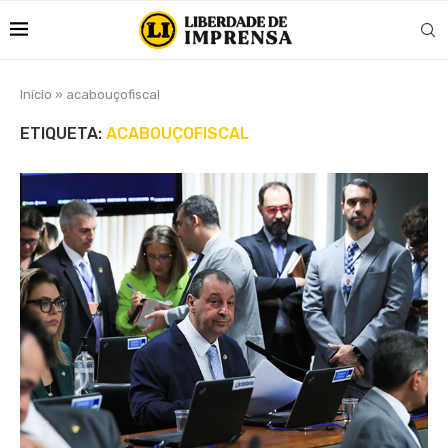
Início
»
acabouçofiscal
ETIQUETA:
ACABOUÇOFISCAL