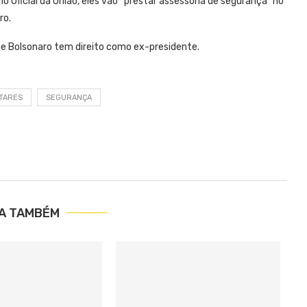
o Oficial da União, eles vão “prestar assessoria de segurança” no
ro.
ue Bolsonaro tem direito como ex-presidente.
ITARES
SEGURANÇA
IA TAMBÉM