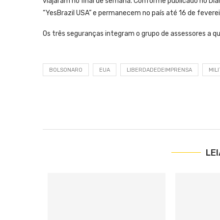
viajaram no final de semana. Conforme publicado no Diári
“YesBrazil USA” e permanecem no país até 16 de feverei
Os três seguranças integram o grupo de assessores a q
BOLSONARO
EUA
LIBERDADEDEIMPRENSA
MIL
LE