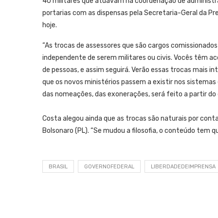
40 militares que atuavam na coordenação de administra
portarias com as dispensas pela Secretaria-Geral da Pre
hoje.
“As trocas de assessores que são cargos comissionados 
independente de serem militares ou civis. Vocês têm
de pessoas, e assim seguirá. Verão essas trocas mais in
que os novos ministérios passem a existir nos sistemas 
das nomeações, das exonerações, será feito a partir do d
Costa alegou ainda que as trocas são naturais por conta
Bolsonaro (PL). “Se mudou a filosofia, o conteúdo tem q
BRASIL
GOVERNOFEDERAL
LIBERDADEDEIMPRENSA