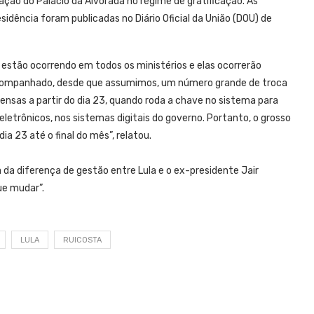
ção do Palácio da Alvorada no regime de gratificação. As
sidência foram publicadas no Diário Oficial da União (DOU) de
estão ocorrendo em todos os ministérios e elas ocorrerão
 acompanhado, desde que assumimos, um número grande de troca
tensas a partir do dia 23, quando roda a chave no sistema para
eletrônicos, nos sistemas digitais do governo. Portanto, o grosso
ia 23 até o final do mês”, relatou.
 da diferença de gestão entre Lula e o ex-presidente Jair
ue mudar”.
LULA
RUICOSTA