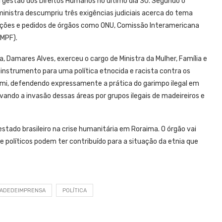
l gestão dos Direitos Humanos no último dia 30. Segundo o
nistra descumpriu três exigências judiciais acerca do tema
ções e pedidos de órgãos como ONU, Comissão Interamericana
(MPF).
a, Damares Alves, exerceu o cargo de Ministra da Mulher, Família e
instrumento para uma política etnocida e racista contra os
ami, defendendo expressamente a prática do garimpo ilegal em
ando a invasão dessas áreas por grupos ilegais de madeireiros e
estado brasileiro na crise humanitária em Roraima. O órgão vai
 políticos podem ter contribuído para a situação da etnia que
DADEDEIMPRENSA
POLÍTICA