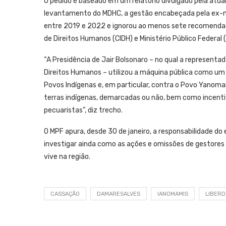
O pedido é baseado em um relatório divulgado pela atua
levantamento do MDHC, a gestão encabeçada pela ex-mi
entre 2019 e 2022 e ignorou ao menos sete recomenda
de Direitos Humanos (CIDH) e Ministério Público Federal 
“A Presidência de Jair Bolsonaro – no qual a representad
Direitos Humanos – utilizou a máquina pública como um 
Povos Indígenas e, em particular, contra o Povo Yanom
terras indígenas, demarcadas ou não, bem como incentiv
pecuaristas”, diz trecho.
O MPF apura, desde 30 de janeiro, a responsabilidade do 
investigar ainda como as ações e omissões de gestores e
vive na região.
CASSAÇÃO
DAMARESALVES
IANOMAMIS
LIBER