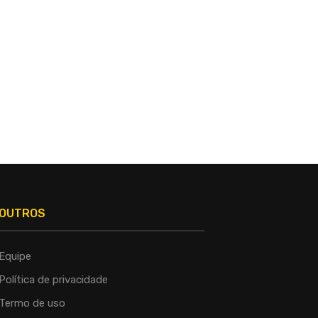
SALVADOR AMPLIA PROTEÇÃO
LULA DIZ A DELCY QUE BRA
ANIMAL COM TERCEIRO
MANTERÁ APOIO...
CASTRAMÓVEL E...
OUTROS
Equipe
Política de privacidade
Termo de uso