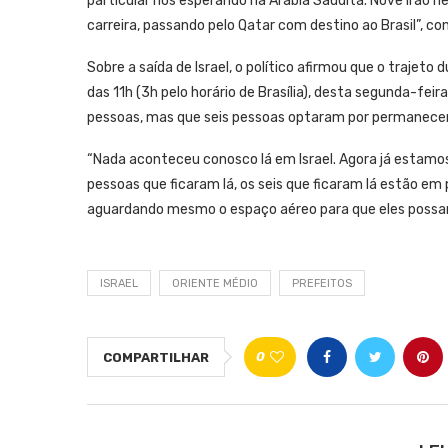
particular nos esperando na Arábia Saudita. Nove irão 
carreira, passando pelo Qatar com destino ao Brasil”, co
Sobre a saída de Israel, o político afirmou que o trajeto 
das 11h (3h pelo horário de Brasília), desta segunda-fei
pessoas, mas que seis pessoas optaram por permanecer 
“Nada aconteceu conosco lá em Israel. Agora já estamos 
pessoas que ficaram lá, os seis que ficaram lá estão em
aguardando mesmo o espaço aéreo para que eles possam 
ISRAEL
ORIENTE MÉDIO
PREFEITOS
0
COMPARTILHAR