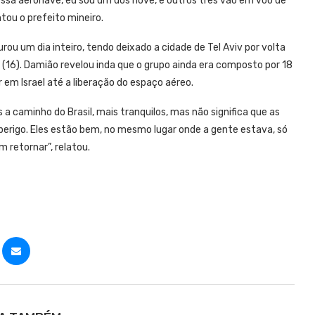
nessa aeronave, eu sou um dos nove, e outros três vão em voo de
ntou o prefeito mineiro.
durou um dia inteiro, tendo deixado a cidade de Tel Aviv por volta
ra (16). Damião revelou inda que o grupo ainda era composto por 18
em Israel até a liberação do espaço aéreo.
a caminho do Brasil, mais tranquilos, mas não significa que as
 perigo. Eles estão bem, no mesmo lugar onde a gente estava, só
retornar”, relatou.