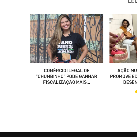
LE
$ 80 NO
COMÉRCIO ILEGAL DE
AÇÃO MU
DA...
“CHUMBINHO” PODE GANHAR
PROMOVE ED
FISCALIZAÇÃO MAIS...
DESEN