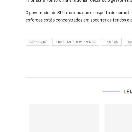
Thomazia Montoro, na Vila Sônia”, declarou o gestor esta
O governador de SP informou que o suspeito de cometer
esforços estão concentrados em socorrer os feridos e aco
ATENTADO
LIBERDADEDEIMPRENSA
POLÍCIA
S
LE