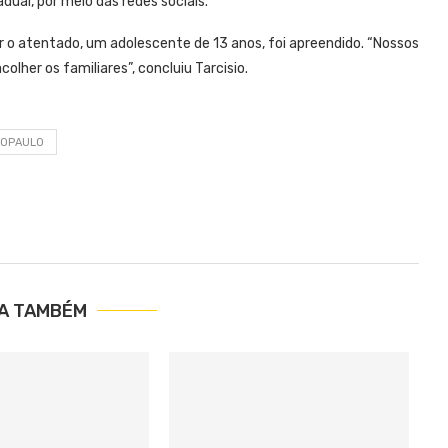
dual, por meio das redes sociais.
 o atentado, um adolescente de 13 anos, foi apreendido. “Nossos
lher os familiares”, concluiu Tarcisio.
AOPAULO
IA TAMBÉM