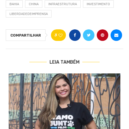
BAHIA
CHINA
INFRAESTRUTURA
INVESTIMENTO
LIBERDADEDEIMPRENSA
3
COMPARTILHAR
LEIA TAMBÉM