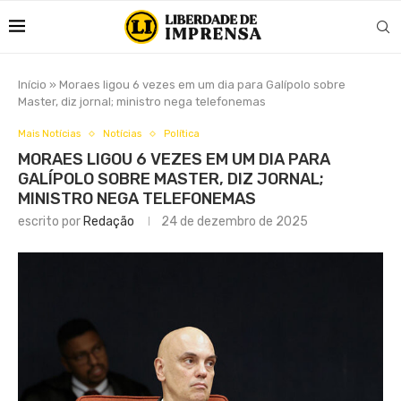
Início
»
Moraes ligou 6 vezes em um dia para Galípolo sobre
Master, diz jornal; ministro nega telefonemas
Mais Notícias
Notícias
Política
MORAES LIGOU 6 VEZES EM UM DIA PARA
GALÍPOLO SOBRE MASTER, DIZ JORNAL;
MINISTRO NEGA TELEFONEMAS
escrito por
Redação
24 de dezembro de 2025