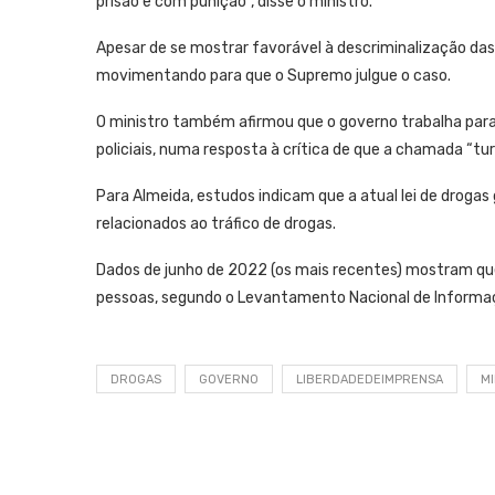
prisão e com punição”, disse o ministro.
Apesar de se mostrar favorável à descriminalização das
movimentando para que o Supremo julgue o caso.
O ministro também afirmou que o governo trabalha para c
policiais, numa resposta à crítica de que a chamada “t
Para Almeida, estudos indicam que a atual lei de droga
relacionados ao tráfico de drogas.
Dados de junho de 2022 (os mais recentes) mostram que
pessoas, segundo o Levantamento Nacional de Informaçõe
DROGAS
GOVERNO
LIBERDADEDEIMPRENSA
M