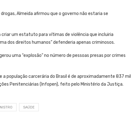
 drogas, Almeida afirmou que o governo não estaria se
riar um estatuto para vítimas de violência que incluiria
urma dos direitos humanos” defenderia apenas criminosos.
s gerou uma “explosão” no número de pessoas presas por crimes
 a população carcerária do Brasil é de aproximadamente 837 mil
s Penitenciárias (Infopen), feito pelo Ministério da Justiça.
INISTRO
SAÚDE