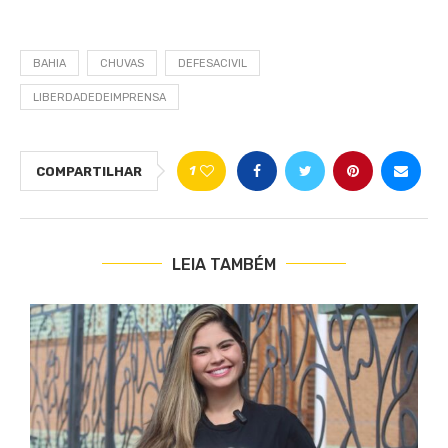
BAHIA
CHUVAS
DEFESACIVIL
LIBERDADEDEIMPRENSA
1
COMPARTILHAR
LEIA TAMBÉM