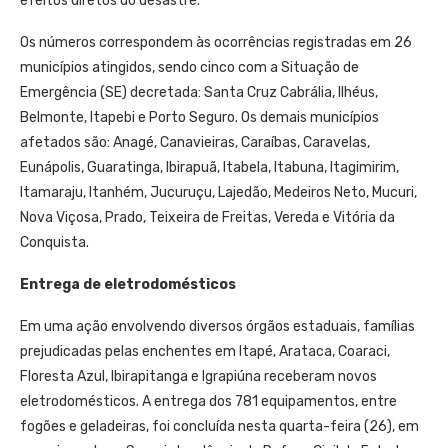
efeitos diretos do desastre.
Os números correspondem às ocorrências registradas em 26
municípios atingidos, sendo cinco com a Situação de
Emergência (SE) decretada: Santa Cruz Cabrália, Ilhéus,
Belmonte, Itapebi e Porto Seguro. Os demais municípios
afetados são: Anagé, Canavieiras, Caraíbas, Caravelas,
Eunápolis, Guaratinga, Ibirapuã, Itabela, Itabuna, Itagimirim,
Itamaraju, Itanhém, Jucuruçu, Lajedão, Medeiros Neto, Mucuri,
Nova Viçosa, Prado, Teixeira de Freitas, Vereda e Vitória da
Conquista.
Entrega de eletrodomésticos
Em uma ação envolvendo diversos órgãos estaduais, famílias
prejudicadas pelas enchentes em Itapé, Arataca, Coaraci,
Floresta Azul, Ibirapitanga e Igrapiúna receberam novos
eletrodomésticos. A entrega dos 781 equipamentos, entre
fogões e geladeiras, foi concluída nesta quarta-feira (26), em