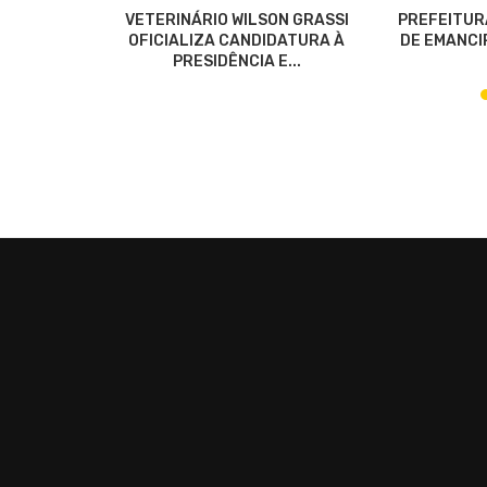
OS POR
VETERINÁRIO WILSON GRASSI
PREFEITUR
NEZUELA
OFICIALIZA CANDIDATURA À
DE EMANCIP
PRESIDÊNCIA E...