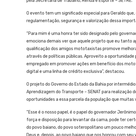
pela Secretaria de Trabalho, Renda e Esporte – SETRE.
O evento tem um significado especial para Geraldo que,
regulamentação, segurança e valorização dessa import
“Para mim é uma honra ter sido designado pelo governa
emociona demais ver que aquele projeto que eu tanto ap
qualificação dos amigos mototaxistas promove melhora n
através de políticas públicas. Aproveito a oportunidad
empregado em promover ações em benefício dos motota
digital e uma linha de crédito exclusiva”, destacou.
O projeto do Governo do Estado da Bahia por intermédio
Aprendizagem do Transporte – SENAT para realização do
oportunidades a essa parcela da população que muitas v
“Esse é o nosso papel, é o papel do governador Jerônimo
força e disposição para levantar da cama, pode ter cert
do povo baiano, do povo soteropolitano um pouco melhor
Deus e, depois, ao povo baiano que nos honrou com seu v