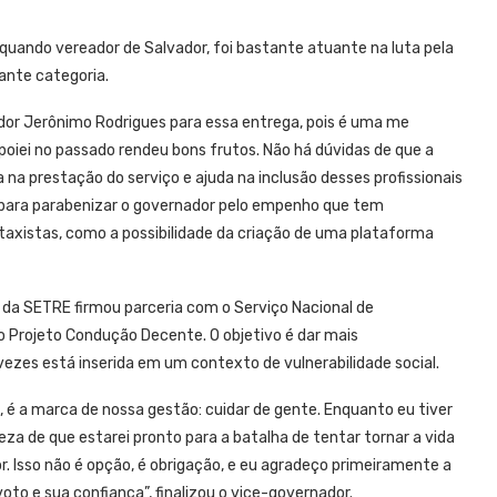
 quando vereador de Salvador, foi bastante atuante na luta pela
ante categoria.
dor Jerônimo Rodrigues para essa entrega, pois é uma me
oiei no passado rendeu bons frutos. Não há dúvidas de que a
a prestação do serviço e ajuda na inclusão desses profissionais
e para parabenizar o governador pelo empenho que tem
xistas, como a possibilidade da criação de uma plataforma
 da SETRE firmou parceria com o Serviço Nacional de
 Projeto Condução Decente. O objetivo é dar mais
ezes está inserida em um contexto de vulnerabilidade social.
, é a marca de nossa gestão: cuidar de gente. Enquanto eu tiver
eza de que estarei pronto para a batalha de tentar tornar a vida
. Isso não é opção, é obrigação, e eu agradeço primeiramente a
oto e sua confiança”, finalizou o vice-governador.