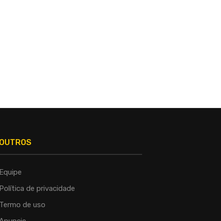
SALVADOR AMPLIA PROTEÇÃO
LULA DIZ A DELCY QUE BRA
ANIMAL COM TERCEIRO
MANTERÁ APOIO...
CASTRAMÓVEL E...
OUTROS
Equipe
Política de privacidade
Termo de uso
Anuncie