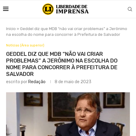
Início
»
Geddel diz que MDB “não vai criar problemas” a Jerônimo
na escolha do nome para concorrer à Prefeitura de Salvador
Notícias (Área superior)
GEDDEL DIZ QUE MDB “NÃO VAI CRIAR
PROBLEMAS” A JERÔNIMO NA ESCOLHA DO
NOME PARA CONCORRER À PREFEITURA DE
SALVADOR
escrito por
Redação
8 de maio de 2023