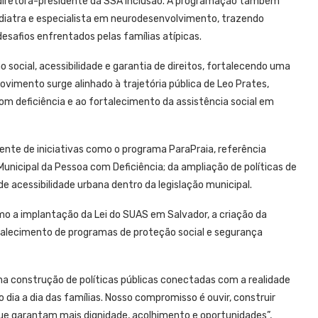
 diretora-presidente da SSA Inclusão. A programação também
ediatra e especialista em neurodesenvolvimento, trazendo
desafios enfrentados pelas famílias atípicas.
o social, acessibilidade e garantia de direitos, fortalecendo uma
vimento surge alinhado à trajetória pública de Leo Prates,
om deficiência e ao fortalecimento da assistência social em
rente de iniciativas como o programa ParaPraia, referência
 Municipal da Pessoa com Deficiência; da ampliação de políticas de
e acessibilidade urbana dentro da legislação municipal.
mo a implantação da Lei do SUAS em Salvador, a criação da
rtalecimento de programas de proteção social e segurança
na construção de políticas públicas conectadas com a realidade
o dia a dia das famílias. Nosso compromisso é ouvir, construir
ue garantam mais dignidade, acolhimento e oportunidades”,