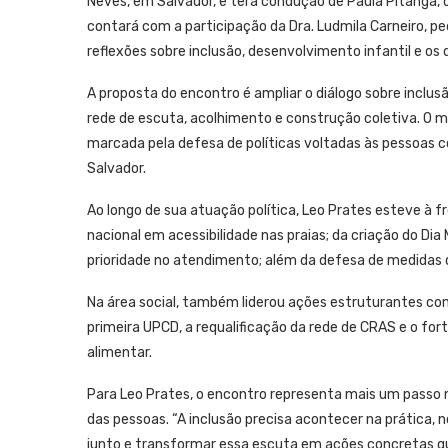
Neves, em Salvador, e terá condução de Paula Pitanga,
contará com a participação da Dra. Ludmila Carneiro, p
reflexões sobre inclusão, desenvolvimento infantil e os 
A proposta do encontro é ampliar o diálogo sobre inclusã
rede de escuta, acolhimento e construção coletiva. O mo
marcada pela defesa de políticas voltadas às pessoas c
Salvador.
Ao longo de sua atuação política, Leo Prates esteve à f
nacional em acessibilidade nas praias; da criação do Dia
prioridade no atendimento; além da defesa de medidas d
Na área social, também liderou ações estruturantes co
primeira UPCD, a requalificação da rede de CRAS e o fo
alimentar.
Para Leo Prates, o encontro representa mais um passo 
das pessoas. “A inclusão precisa acontecer na prática, n
junto e transformar essa escuta em ações concretas q