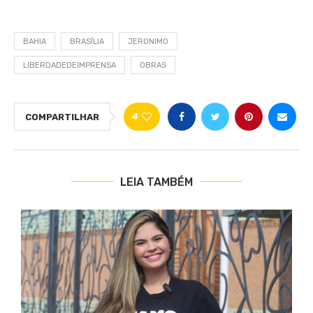
BAHIA
BRASÍLIA
JERONIMO
LIBERDADEDEIMPRENSA
OBRAS
4
COMPARTILHAR
LEIA TAMBÉM