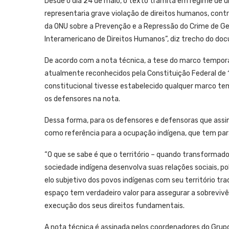
Desde o dia 24 de maio, o texto tramita em regime de u
representaria grave violação de direitos humanos, contr
da ONU sobre a Prevenção e a Repressão do Crime de G
Interamericano de Direitos Humanos”, diz trecho do do
De acordo com a nota técnica, a tese do marco temporal d
atualmente reconhecidos pela Constituição Federal de
constitucional tivesse estabelecido qualquer marco te
os defensores na nota.
Dessa forma, para os defensores e defensoras que assi
como referência para a ocupação indígena, que tem parâm
“O que se sabe é que o território – quando transformad
sociedade indígena desenvolva suas relações sociais, pol
elo subjetivo dos povos indígenas com seu território tra
espaço tem verdadeiro valor para assegurar a sobrevivênc
execução dos seus direitos fundamentais.
A nota técnica é assinada pelos coordenadores do Grupo