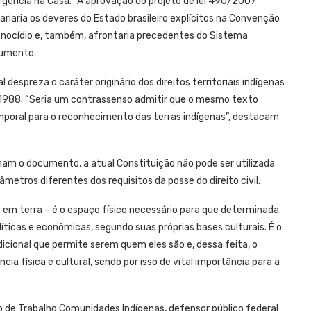
rgência na Casa. “A aprovação do projeto de lei 490/2007
ariaria os deveres do Estado brasileiro explícitos na Convenção
enocídio e, também, afrontaria precedentes do Sistema
cumento.
espreza o caráter originário dos direitos territoriais indígenas
 1988. “Seria um contrassenso admitir que o mesmo texto
mporal para o reconhecimento das terras indígenas”, destacam
nam o documento, a atual Constituição não pode ser utilizada
etros diferentes dos requisitos da posse do direito civil.
o em terra – é o espaço físico necessário para que determinada
íticas e econômicas, segundo suas próprias bases culturais. É o
dicional que permite serem quem eles são e, dessa feita, o
ia física e cultural, sendo por isso de vital importância para a
 de Trabalho Comunidades Indígenas, defensor público federal