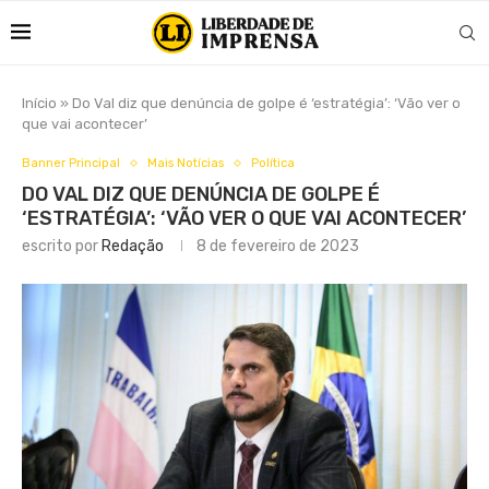
Início
»
Do Val diz que denúncia de golpe é ‘estratégia’: ‘Vão ver o
que vai acontecer’
Banner Principal
Mais Notícias
Política
DO VAL DIZ QUE DENÚNCIA DE GOLPE É
‘ESTRATÉGIA’: ‘VÃO VER O QUE VAI ACONTECER’
escrito por
Redação
8 de fevereiro de 2023