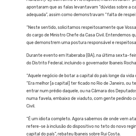
apontaram que as falas levantavam “dúvidas sobre a 
adequada”, assim como demonstravam “falta de respeito
“Neste sentido, solicitamos respeitosamente que Vossa
do cargo de Ministro Chefe da Casa Civil. Entendemos
que demonstrem uma postura responsável e respeitosa 
Durante evento em Itaberaba (BA), na última sexta-feir
do Distrito Federal, incluindo o governador Ibaneis Roch
“Aquele negócio de botar a capital do país longe da vida 
“Era melhor [a capital] ter ficado no Rio de Janeiro, ou 
entrar num prédio daquele, ou na Câmara dos Deputados 
numa favela, embaixo de viaduto, com gente pedindo c
Civil.
“É um idiota completo. Agora sabemos de onde vem ataq
refere-se à inclusão do dispositivo no teto do novo reg
capital do país”, rebateu Ibaneis sobre Rui Costa.