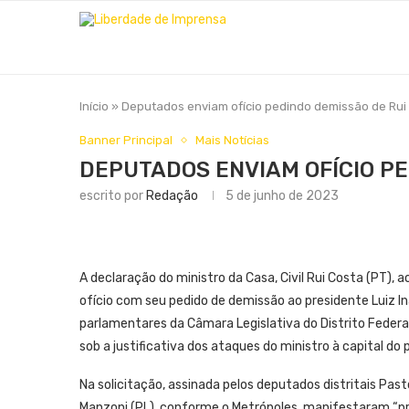
Início
»
Deputados enviam ofício pedindo demissão de Rui
Banner Principal
Mais Notícias
DEPUTADOS ENVIAM OFÍCIO PE
escrito por
Redação
5 de junho de 2023
A declaração do ministro da Casa, Civil Rui Costa (PT), a
ofício com seu pedido de demissão ao presidente Luiz Inác
parlamentares da Câmara Legislativa do Distrito Federal 
sob a justificativa dos ataques do ministro à capital do p
Na solicitação, assinada pelos deputados distritais Past
Manzoni (PL), conforme o Metrópoles, manifestaram “p