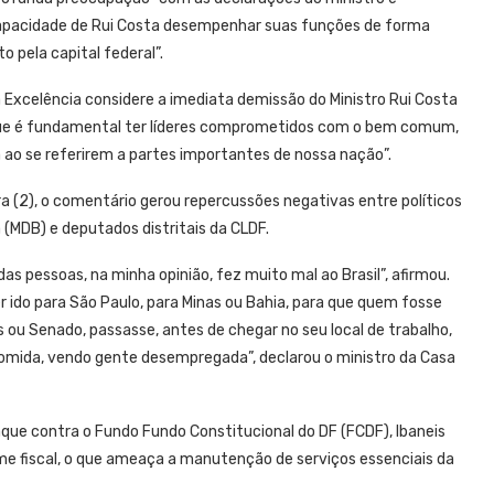
capacidade de Rui Costa desempenhar suas funções de forma
 pela capital federal”.
 Excelência considere a imediata demissão do Ministro Rui Costa
 que é fundamental ter líderes comprometidos com o bem comum,
ao se referirem a partes importantes de nossa nação”.
a (2), o comentário gerou repercussões negativas entre políticos
a (MDB) e deputados distritais da CLDF.
das pessoas, na minha opinião, fez muito mal ao Brasil”, afirmou.
ter ido para São Paulo, para Minas ou Bahia, para que quem fosse
ou Senado, passasse, antes de chegar no seu local de trabalho,
omida, vendo gente desempregada”, declarou o ministro da Casa
ue contra o Fundo Fundo Constitucional do DF (FCDF), Ibaneis
ime fiscal, o que ameaça a manutenção de serviços essenciais da