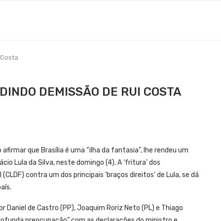
 Costa
DINDO DEMISSÃO DE RUI COSTA
o afirmar que Brasília é uma “ilha da fantasia”, lhe rendeu um
io Lula da Silva, neste domingo (4). A ‘fritura’ dos
(CLDF) contra um dos principais ‘braços direitos’ de Lula, se dá
aís.
or Daniel de Castro (PP), Joaquim Roriz Neto (PL) e Thiago
rofunda preocupação” com as declarações do ministro e