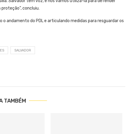
lia. Salvador tem voz, e nós vamos utilizá-la para defender
proteção”, concluiu.
o o andamento do PDL e articulando medidas para resguardar os
ES
SALVADOR
IA TAMBÉM