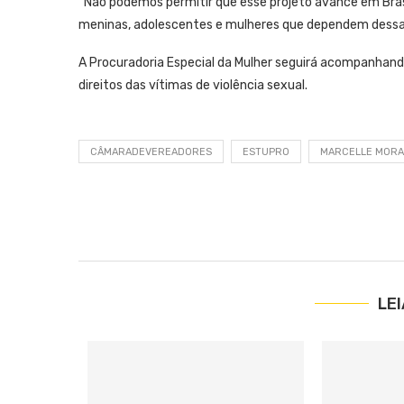
“Não podemos permitir que esse projeto avance em Brasí
meninas, adolescentes e mulheres que dependem dessa 
A Procuradoria Especial da Mulher seguirá acompanhand
direitos das vítimas de violência sexual.
CÂMARADEVEREADORES
ESTUPRO
MARCELLE MORA
LE