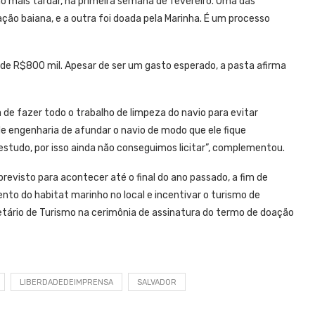
no mais tardar, na primeira semana de fevereiro. Uma das
ão baiana, e a outra foi doada pela Marinha. É um processo
de R$800 mil. Apesar de ser um gasto esperado, a pasta afirma
de fazer todo o trabalho de limpeza do navio para evitar
 de engenharia de afundar o navio de modo que ele fique
tudo, por isso ainda não conseguimos licitar”, complementou.
visto para acontecer até o final do ano passado, a fim de
mento do habitat marinho no local e incentivar o turismo de
retário de Turismo na cerimônia de assinatura do termo de doação
LIBERDADEDEIMPRENSA
SALVADOR