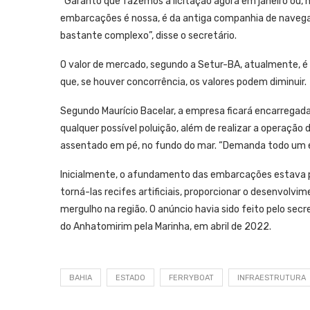
“Garanto que fazemos a licitação agora em janeiro ou, 
embarcações é nossa, é da antiga companhia de navegaç
bastante complexo”, disse o secretário.
O valor de mercado, segundo a Setur-BA, atualmente, é 
que, se houver concorrência, os valores podem diminuir.
Segundo Maurício Bacelar, a empresa ficará encarregada 
qualquer possível poluição, além de realizar a operação
assentado em pé, no fundo do mar. “Demanda todo um es
Inicialmente, o afundamento das embarcações estava pre
torná-las recifes artificiais, proporcionar o desenvolvi
mergulho na região. O anúncio havia sido feito pelo sec
do Anhatomirim pela Marinha, em abril de 2022.
BAHIA
ESTADO
FERRYBOAT
INFRAESTRUTURA